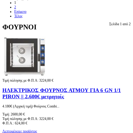
1
2
Επόμενο
Τέλος
Σελίδα 1 από 2
ΦΟΥΡΝΟΙ
Τιμή πώλησης με Φ.Π.Α:
3224,00 €
ΗΛΕΚΤΡΙΚΟΣ ΦΟΥΡΝΟΣ ΑΤΜΟΥ ΓΙΑ 6 GN 1/1
PIRON || 2.600€ μετρητοίς
4.180€ (Αρχική τιμή) Φούρνος Combi...
Τιμή:
2600,00 €
Τιμή πώλησης με Φ.Π.Α:
3224,00 €
Φ.Π.Α.:
624,00 €
Λεπτομέρειες προϊόντος