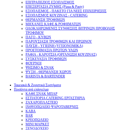
ΕΠΙΤΡΑΠΕΖΙΟΣ ΕΞΟΠΛΙΣΜΟΣ
ΕΠΕΞΕΡΓΑΣΙΑ ΖΥΜΗΣ (Pizza & Pasty)
ΕΞΟΠΛΙΣΜΟΣ - ΠΑΚΕΤΟ ΓΙΑ ΝΕΕΣ ΕΠΙΧΕΙΡΗΣΕΙΣ
ΕΞΟΠΛΙΣΜΟΣ ΚΟΥΖΙΝΑΣ - CATERING
ΘΕΡΜΑΝΣΗ ΤΡΟΦΙΜΩΝ
ΜΗΧΑΝΕΣ ΚΑΦΕ & ΡΟΦΗΜΑΤΩΝ
ΟΛΟΚΛΗΡΩΜΕΝΕΣ ΣΥΝΘΕΣΕΙΣ ΒΙΤΡΙΝΩΝ ΠΡΟΒΟΛΗΣ
ΤΡΟΦΙΜΟΥ
ΠΑΓΟ - ΚΥΒΩΝ
ΠΑΡΟΥΣΙΑΣΗ ΤΡΟΦΙΜΩΝ ΚΑΙ ΠΡΩΙΝΟΥ
ΠΛΥΣΗ - ΥΓΙΕΙΝΗ (ΥΓΕΙΟΝΟΜΙΚΑ)
ΠΡΟΕΤΟΙΜΑΣΙΑ ΠΡΩΤΩΝ ΥΛΩΝ
ΡΑΦΙΑ - ΚΑΡΟΤΣΙΑ (ΟΡΓΑΝΩΣΗ ΚΟΥΖΙΝΑΣ)
ΣΥΣΚΕΥΑΣΙΑ ΤΡΟΦΙΜΩΝ
ΦΟΥΡΝΟΙ
ΨΗΣΙΜΟ & ΣΝΑΚ
ΨΥΞΗ - ΘΕΡΜΑΝΣΗ ΧΩΡΟΥ
BARISTA & BARTENDER
Ταμειακά & Ζυγιστικά Συστήματα
Προϊόντα ανά επάγγελμα
ΚΑΦΕ ΣΝΑΚ ΜΠΑΡ
ΕΣΤΙΑΤΟΡΙΑ CATERING ΕΡΓΑΣΤΗΡΙΑ
ΖΑΧΑΡΟΠΛΑΣΤΕΙΟ
ΙΧΘΥΟΠΩΛΕΙΟ ΨΑΡΟΤΑΒΕΡΝΕΣ
ΚΑΒΑ
BAR
ΚΡΕΟΠΩΛΕΙΟ
ΜΙΝΙ ΜΑΡΚΕΤ
ΞΕΝΟΔΟΧΕΙΟ