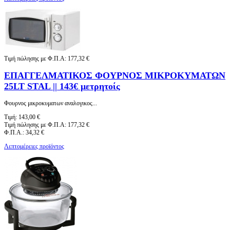
Τιμή πώλησης με Φ.Π.Α:
177,32 €
ΕΠΑΓΓΕΛΜΑΤΙΚΟΣ ΦΟΥΡΝΟΣ ΜΙΚΡΟΚΥΜΑΤΩΝ
25LT STAL || 143€ μετρητοίς
Φουρνος μικροκυματων αναλογικος...
Τιμή:
143,00 €
Τιμή πώλησης με Φ.Π.Α:
177,32 €
Φ.Π.Α.:
34,32 €
Λεπτομέρειες προϊόντος