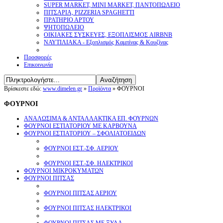
SUPER MARKET, MINI MARKET, ΠΑΝΤΟΠΩΛΕΙΟ
ΠΙΤΣΑΡΙΑ, PIZZERIA SPAGHETTI
ΠΡΑΤΗΡΙΟ ΑΡΤΟΥ
ΨΗΤΟΠΩΛΕΙΟ
ΟΙΚΙΑΚΕΣ ΣΥΣΚΕΥΕΣ, ΕΞΟΠΛΙΣΜΟΣ AIRBNB
ΝΑΥΤΙΛΙΑΚΑ - Εξοπλισμός Καμπίνας & Κουζίνας
Προσφορές
Επικοινωνία
Βρίσκεστε εδώ:
www.dimelen.gr
»
Προϊόντα
»
ΦΟΥΡΝΟΙ
ΦΟΥΡΝΟΙ
ΑΝΑΛΩΣΙΜΑ & ΑΝΤΑΛΛΑΚΤΙΚΑ ΕΠ. ΦΟΥΡΝΩΝ
ΦΟΥΡΝΟΙ ΕΣΤΙΑΤΟΡΙΟΥ ΜΕ ΚΑΡΒΟΥΝΑ
ΦΟΥΡΝΟΙ ΕΣΤΙΑΤΟΡΙΟΥ – ΣΦΟΛΙΑΤΟΕΙΔΩΝ
ΦΟΥΡΝΟΙ ΕΣΤ.-ΣΦ. ΑΕΡΙΟΥ
ΦΟΥΡΝΟΙ ΕΣΤ.-ΣΦ. ΗΛΕΚΤΡΙΚΟΙ
ΦΟΥΡΝΟΙ ΜΙΚΡΟΚΥΜΑΤΩΝ
ΦΟΥΡΝΟΙ ΠΙΤΣΑΣ
ΦΟΥΡΝΟΙ ΠΙΤΣΑΣ ΑΕΡΙΟΥ
ΦΟΥΡΝΟΙ ΠΙΤΣΑΣ ΗΛΕΚΤΡΙΚΟΙ
ΦΟΥΡΝΟΙ ΠΙΤΣΑΣ ΜΕ ΞΥΛΑ