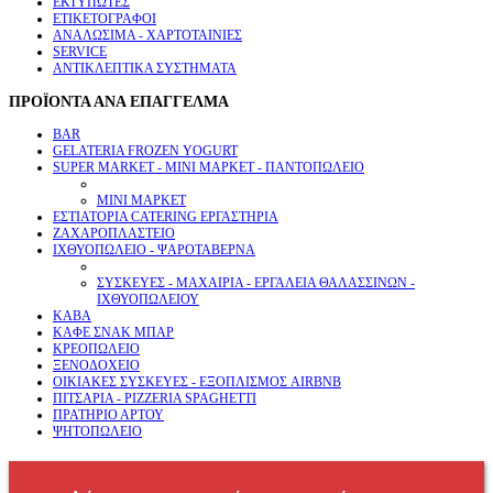
ΕΚΤΥΠΩΤΕΣ
ΕΤΙΚΕΤΟΓΡΑΦΟΙ
ΑΝΑΛΩΣΙΜΑ - ΧΑΡΤΟΤΑΙΝΙΕΣ
SERVICE
ΑΝΤΙΚΛΕΠΤΙΚΑ ΣΥΣΤΗΜΑΤΑ
ΠΡΟΪΟΝΤΑ ΑΝΑ ΕΠΑΓΓΕΛΜΑ
BAR
GELATERIA FROZEN YOGURT
SUPER MARKET - ΜΙΝΙ ΜΑΡΚΕΤ - ΠΑΝΤΟΠΩΛΕΙΟ
ΜΙΝΙ ΜΑΡΚΕΤ
ΕΣΤΙΑΤΟΡΙΑ CATERING ΕΡΓΑΣΤΗΡΙΑ
ΖΑΧΑΡΟΠΛΑΣΤΕΙΟ
ΙΧΘΥΟΠΩΛΕΙΟ - ΨΑΡΟΤΑΒΕΡΝΑ
ΣΥΣΚΕΥΕΣ - ΜΑΧΑΙΡΙΑ - ΕΡΓΑΛΕΙΑ ΘΑΛΑΣΣΙΝΩΝ -
ΙΧΘΥΟΠΩΛΕΙΟΥ
ΚΑΒΑ
ΚΑΦΕ ΣΝΑΚ ΜΠΑΡ
ΚΡΕΟΠΩΛΕΙΟ
ΞΕΝΟΔΟΧΕΙΟ
ΟΙΚΙΑΚΕΣ ΣΥΣΚΕΥΕΣ - ΕΞΟΠΛΙΣΜΟΣ AIRBNB
ΠΙΤΣΑΡΙΑ - PIZZERIA SPAGHETTI
ΠΡΑΤΗΡΙΟ ΑΡΤΟΥ
ΨΗΤΟΠΩΛΕΙΟ