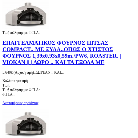
Τιμή πώλησης με Φ.Π.Α:
ΕΠΑΓΓΕΛΜΑΤΙΚΟΣ ΦΟΥΡΝΟΣ ΠΙΤΣΑΣ
COMPACT.. ΜΕ ΞΥΛΑ..ΟΠΩΣ Ο ΧΤΙΣΤΟΣ
ΦΟΥΡΝΟΣ 1,39x0,93x0,59m./PW6, ROASTER. |
VIOKAN || | ΔΩΡΟ .. ΚΑΙ ΤΑ ΕΞΟΔΑ ΜΕ
5.640€ (Αρχική τιμή). ΔΩΡΕΑΝ .. ΚΑΙ...
Καλέστε για τιμή
Τιμή:
Τιμή πώλησης με Φ.Π.Α:
Φ.Π.Α.:
Λεπτομέρειες προϊόντος